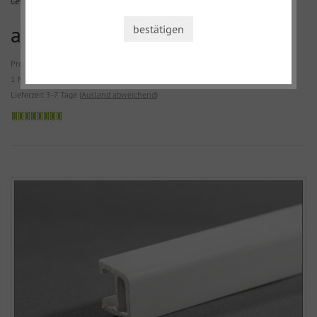
Gewicht: 0,215 kg
ab 7,86 €
bestätigen
Preis inkl. 19 % USt,
zzgl. Versandkosten
1 Meter / 9,88 € pro Meter
Lieferzeit 3-7 Tage (
Ausland abweichend
)
Sofort
versandfähig,
ausreichende
Stückzahl.